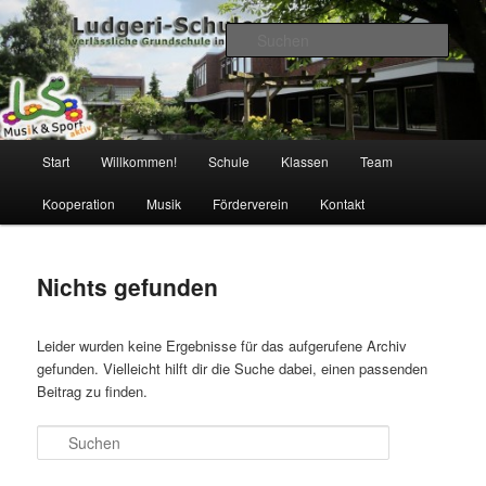
Zum
Zum
verlässliche Grundschule
primären
sekundären
Such
Inhalt
Inhalt
springen
springen
Ludgeri-Schule Leer
Hauptmenü
Start
Willkommen!
Schule
Klassen
Team
Kooperation
Musik
Förderverein
Kontakt
Nichts gefunden
Leider wurden keine Ergebnisse für das aufgerufene Archiv
gefunden. Vielleicht hilft dir die Suche dabei, einen passenden
Beitrag zu finden.
Suchen