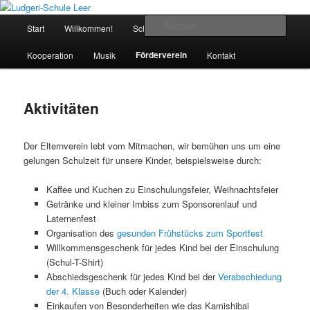
Zum
verlässliche Grundschule
primären
Hauptmenü
Such
Start
Willkommen!
Schule
Klassen
Team
Inhalt
springen
Ludgeri-Schule Leer
Förderverein
Kooperation
Musik
Kontakt
Aktivitäten
Der Elternverein lebt vom Mitmachen, wir bemühen uns um eine
gelungen Schulzeit für unsere Kinder, beispielsweise durch:
Kaffee und Kuchen zu Einschulungsfeier, Weihnachtsfeier
Getränke und kleiner Imbiss zum Sponsorenlauf und
Laternenfest
Organisation des
gesunden Frühstücks zum Sportfest
Willkommensgeschenk für jedes Kind bei der Einschulung
(Schul-T-Shirt)
Abschiedsgeschenk für jedes Kind bei der
Verabschiedung
der 4. Klasse
(Buch oder Kalender)
Einkaufen von Besonderheiten wie das Kamishibai