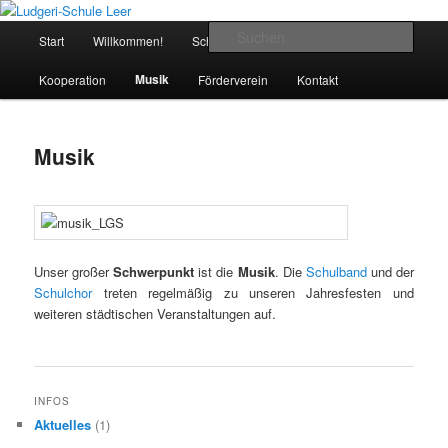
Zum
verlässliche Grundschule
primären
Hauptmenü
Such
Start
Willkommen!
Schule
Klassen
Team
Inhalt
springen
Ludgeri-Schule Leer
Musik
Kooperation
Förderverein
Kontakt
Musik
Unser großer
Schwerpunkt
ist die
Musik
. Die
Schulband
und der
Schulchor
treten regelmäßig zu unseren Jahresfesten und
weiteren städtischen Veranstaltungen auf.
INFOS
Aktuelles
(1)