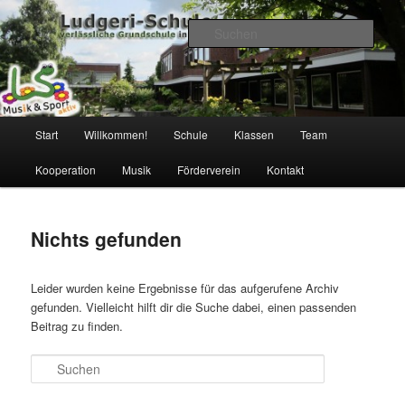
Zum
Zum
verlässliche Grundschule
primären
sekundären
Such
Inhalt
Inhalt
springen
springen
Ludgeri-Schule Leer
Hauptmenü
Start
Willkommen!
Schule
Klassen
Team
Kooperation
Musik
Förderverein
Kontakt
Nichts gefunden
Leider wurden keine Ergebnisse für das aufgerufene Archiv
gefunden. Vielleicht hilft dir die Suche dabei, einen passenden
Beitrag zu finden.
Suchen